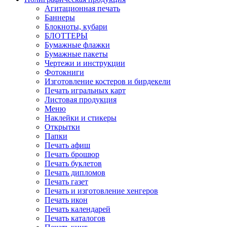
Агитационная печать
Баннеры
Блокноты, кубари
БЛОТТЕРЫ
Бумажные флажки
Бумажные пакеты
Чертежи и инструкции
Фотокниги
Изготовление костеров и бирдекели
Печать игральных карт
Листовая продукция
Меню
Наклейки и стикеры
Открытки
Папки
Печать афиш
Печать брошюр
Печать буклетов
Печать дипломов
Печать газет
Печать и изготовление хенгеров
Печать икон
Печать календарей
Печать каталогов