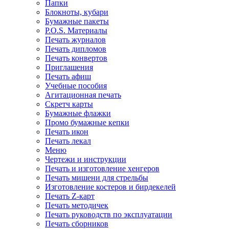
Папки
Блокноты, кубари
Бумажные пакеты
P.O.S. Материалы
Печать журналов
Печать дипломов
Печать конвертов
Приглашения
Печать афиш
Учебные пособия
Агитационная печать
Скретч карты
Бумажные флажки
Промо бумажные кепки
Печать икон
Печать лекал
Меню
Чертежи и инструкции
Печать и изготовление хенгеров
Печать мишени для стрельбы
Изготовление костеров и бирдекелей
Печать Z-карт
Печать методичек
Печать руководств по эксплуатации
Печать сборников