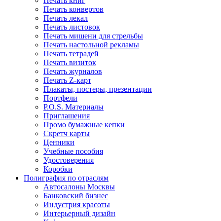
Печать книг
Печать конвертов
Печать лекал
Печать листовок
Печать мишени для стрельбы
Печать настольной рекламы
Печать тетрадей
Печать визиток
Печать журналов
Печать Z-карт
Плакаты, постеры, презентации
Портфели
P.O.S. Материалы
Приглашения
Промо бумажные кепки
Скретч карты
Ценники
Учебные пособия
Удостоверения
Коробки
Полиграфия по отраслям
Автосалоны Москвы
Банковский бизнес
Индустрия красоты
Интерьерный дизайн