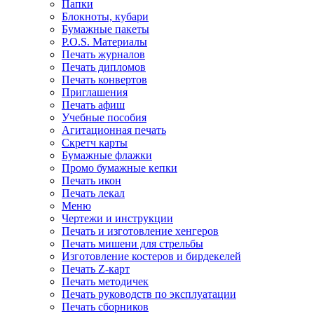
Папки
Блокноты, кубари
Бумажные пакеты
P.O.S. Материалы
Печать журналов
Печать дипломов
Печать конвертов
Приглашения
Печать афиш
Учебные пособия
Агитационная печать
Скретч карты
Бумажные флажки
Промо бумажные кепки
Печать икон
Печать лекал
Меню
Чертежи и инструкции
Печать и изготовление хенгеров
Печать мишени для стрельбы
Изготовление костеров и бирдекелей
Печать Z-карт
Печать методичек
Печать руководств по эксплуатации
Печать сборников