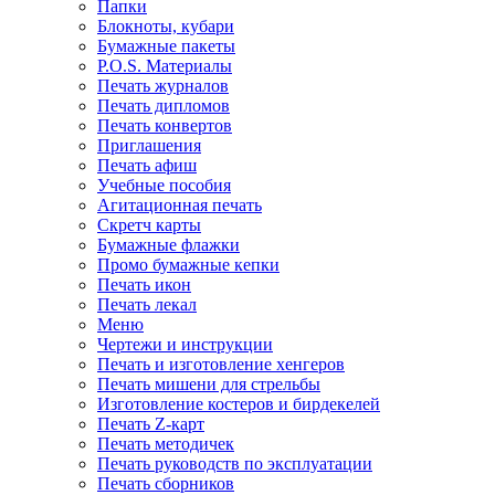
Папки
Блокноты, кубари
Бумажные пакеты
P.O.S. Материалы
Печать журналов
Печать дипломов
Печать конвертов
Приглашения
Печать афиш
Учебные пособия
Агитационная печать
Скретч карты
Бумажные флажки
Промо бумажные кепки
Печать икон
Печать лекал
Меню
Чертежи и инструкции
Печать и изготовление хенгеров
Печать мишени для стрельбы
Изготовление костеров и бирдекелей
Печать Z-карт
Печать методичек
Печать руководств по эксплуатации
Печать сборников