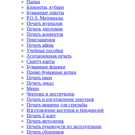
Папки
Блокноты, кубари
Бумажные пакеты
P.O.S. Материалы
Печать журналов
Печать дипломов
Печать конвертов
Приглашения
Печать афиш
Учебные пособия
Агитационная печать
Скретч карты
Бумажные флажки
Промо бумажные кепки
Печать икон
Печать лекал
Меню
Чертежи и инструкции
Печать и изготовление хенгеров
Печать мишени для стрельбы
Изготовление костеров и бирдекелей
Печать Z-карт
Печать методичек
Печать руководств по эксплуатации
Печать сборников