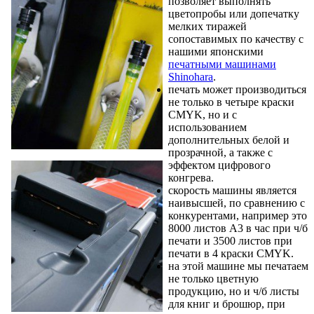
позволяет выполнять
цветопробы или допечатку
мелких тиражей
сопоставимых по качеству с
нашими японскими
печатными машинами
Shinohara
.
печать может производиться
не только в четыре краски
CMYK, но и с
использованием
дополнительных белой и
прозрачной, а также с
эффектом цифрового
конгрева.
скорость машины является
наивысшей, по сравнению с
конкурентами, например это
8000 листов А3 в час при ч/б
печати и 3500 листов при
печати в 4 краски CMYK.
на этой машине мы печатаем
не только цветную
продукцию, но и ч/б листы
для книг и брошюр, при