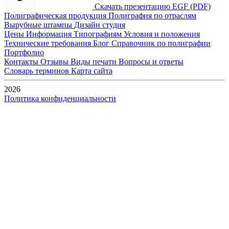
Скачать презентацию EGF (PDF)
Полиграфическая продукция
Полиграфия по отраслям
Вырубные штампы
Дизайн студия
Цены
Информация
Типографиям
Условия и положения
Технические требования
Блог
Справочник по полиграфии
Портфолио
Контакты
Отзывы
Виды печати
Вопросы и ответы
Словарь терминов
Карта сайта
2026
Политика конфиденциальности