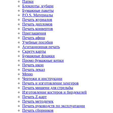
Папки
Блокноты, кубари
Бумажные пакеты
P.O.S. Материалы
Печать журналов
Печать дипломов
Печать конвертов
Приглашения
Печать афиш
Учебные пособия
Агитационная печать
Скретч карты
Бумажные флажки
Промо бумажные кепки
Печать икон
Печать лекал
Меню
Чертежи и инструкции
Печать и изготовление хенгеров
Печать мишени для стрельбы
Изготовление костеров и бирдекелей
Печать Z-карт
Печать методичек
Печать руководств по эксплуатации
Печать сборников