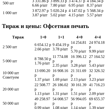
3 331.86 р
3 899.33 р
3 474.37 р
4 184.34 р
500 шт
6.66 р/шт
7.80 р/шт
6.95 р/шт
8.37 р/шт
3 872.97 р
5 020.24 р
4 147.02 р
5 568.34 р
1 000 шт
3.87 р/шт
5.02 р/шт
4.15 р/шт
5.57 р/шт
Тираж и цены: Офсетная печать
Тираж
1+0
1+1
4+0
4+4
14 254.81
24 974.18
6 654.12 р
9 454.19 р
2 500 шт
р
р
2.66 р/шт
3.78 р/шт
5.70 р/шт
9.99 р/шт
11 774.08
16 396.12
27 164.52
8 788.50 р
5 000 шт
р
р
р
1.76 р/шт
2.35 р/шт
3.28 р/шт
5.43 р/шт
13 690.20
16 908.16
21 311.69
32 326.32
10 000 шт
р
р
р
р
Советуем
1.37 р/шт
1.69 р/шт
2.13 р/шт
3.23 р/шт
22 508.77
26 186.02
30 161.39
41 716.23
20 000 шт
р
р
р
р
1.13 р/шт
1.31 р/шт
1.51 р/шт
2.09 р/шт
49 258.97
54 008.57
56 994.05
69 655.37
50 000 шт
р
р
р
р
0.99 р/шт
1.08 р/шт
1.14 р/шт
1.39 р/шт