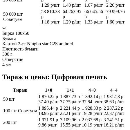
1.29 р/шт
1.48 р/шт
1.67 р/шт
2.26 р/шт
58 810.38
64 263.95
66 645.56
79 999.76
50 000 шт
р
р
р
р
Советуем
1.18 р/шт
1.29 р/шт
1.33 р/шт
1.60 р/шт
Бирка 100х50
Бумага
Картон 2-ст Ningbo star C2S art bord
Плотность бумаги
300 г
Отверстие
4 мм
Тираж и цены: Цифровая печать
Тираж
1+0
1+1
4+0
4+4
1 870.22 р
1 887.73 р
1 892.14 р
1 931.58 р
50 шт
37.40 р/шт
37.75 р/шт
37.84 р/шт
38.63 р/шт
1 895.44 р
2 221.44 р
1 928.33 р
2 287.22 р
100 шт
Советуем
18.95 р/шт
22.21 р/шт
19.28 р/шт
22.87 р/шт
1 971.91 р
3 109.96 р
2 037.68 р
3 241.51 р
200 шт
9.86 р/шт
15.55 р/шт
10.19 р/шт
16.21 р/шт