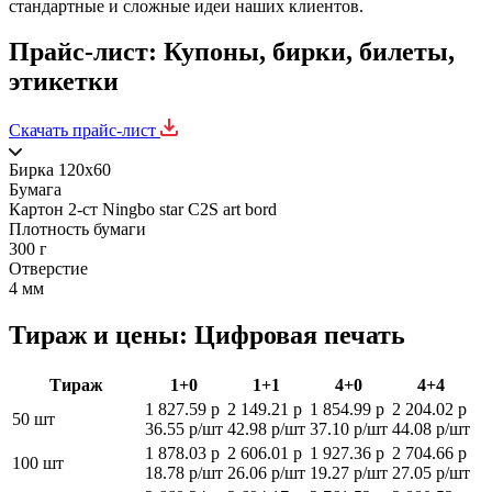
стандартные и сложные идеи наших клиентов.
Прайс-лист: Купоны, бирки, билеты,
этикетки
Скачать прайс-лист
Бирка 120х60
Бумага
Картон 2-ст Ningbo star C2S art bord
Плотность бумаги
300 г
Отверстие
4 мм
Тираж и цены: Цифровая печать
Тираж
1+0
1+1
4+0
4+4
1 827.59 р
2 149.21 р
1 854.99 р
2 204.02 р
50 шт
36.55 р/шт
42.98 р/шт
37.10 р/шт
44.08 р/шт
1 878.03 р
2 606.01 р
1 927.36 р
2 704.66 р
100 шт
18.78 р/шт
26.06 р/шт
19.27 р/шт
27.05 р/шт