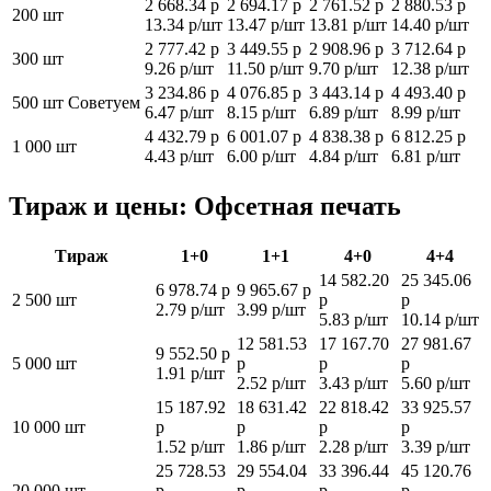
2 668.34 р
2 694.17 р
2 761.52 р
2 880.53 р
200 шт
13.34 р/шт
13.47 р/шт
13.81 р/шт
14.40 р/шт
2 777.42 р
3 449.55 р
2 908.96 р
3 712.64 р
300 шт
9.26 р/шт
11.50 р/шт
9.70 р/шт
12.38 р/шт
3 234.86 р
4 076.85 р
3 443.14 р
4 493.40 р
500 шт
Советуем
6.47 р/шт
8.15 р/шт
6.89 р/шт
8.99 р/шт
4 432.79 р
6 001.07 р
4 838.38 р
6 812.25 р
1 000 шт
4.43 р/шт
6.00 р/шт
4.84 р/шт
6.81 р/шт
Тираж и цены: Офсетная печать
Тираж
1+0
1+1
4+0
4+4
14 582.20
25 345.06
6 978.74 р
9 965.67 р
2 500 шт
р
р
2.79 р/шт
3.99 р/шт
5.83 р/шт
10.14 р/шт
12 581.53
17 167.70
27 981.67
9 552.50 р
5 000 шт
р
р
р
1.91 р/шт
2.52 р/шт
3.43 р/шт
5.60 р/шт
15 187.92
18 631.42
22 818.42
33 925.57
10 000 шт
р
р
р
р
1.52 р/шт
1.86 р/шт
2.28 р/шт
3.39 р/шт
25 728.53
29 554.04
33 396.44
45 120.76
20 000 шт
р
р
р
р