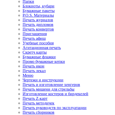
Папки
Блокноты, кубари
Бумажные пакеты
P.O.S. Материалы
Печать журналов
Печать дипломов
Печать конвертов
Приглашения
Печать афиш
Учебные пособия
Агитационная печать
Скретч карты
Бумажные флажки
Промо бумажные кепки
Печать икон
Печать лекал
Меню
Чертежи и инструкции
Печать и изготовление хенгеров
Печать мишени для стрельбы
Изготовление костеров и бирдекелей
Печать Z-карт
Печать методичек
Печать руководств по эксплуатации
Печать сборников