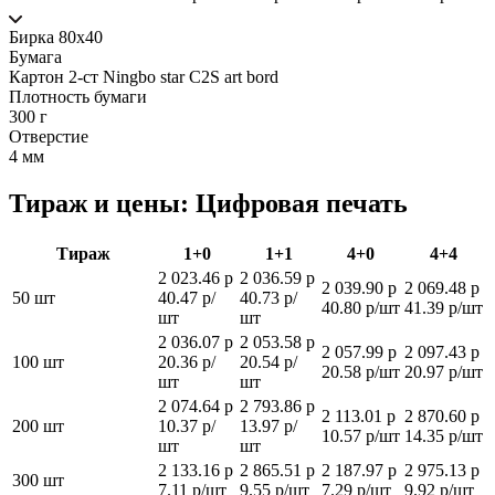
Бирка 80х40
Бумага
Картон 2-ст Ningbo star C2S art bord
Плотность бумаги
300 г
Отверстие
4 мм
Тираж и цены: Цифровая печать
Тираж
1+0
1+1
4+0
4+4
2 023.46 р
2 036.59 р
2 039.90 р
2 069.48 р
50 шт
40.47 р/
40.73 р/
40.80 р/шт
41.39 р/шт
шт
шт
2 036.07 р
2 053.58 р
2 057.99 р
2 097.43 р
100 шт
20.36 р/
20.54 р/
20.58 р/шт
20.97 р/шт
шт
шт
2 074.64 р
2 793.86 р
2 113.01 р
2 870.60 р
200 шт
10.37 р/
13.97 р/
10.57 р/шт
14.35 р/шт
шт
шт
2 133.16 р
2 865.51 р
2 187.97 р
2 975.13 р
300 шт
7.11 р/шт
9.55 р/шт
7.29 р/шт
9.92 р/шт