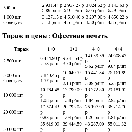
2 931.44 р
2 957.27 р
3 024.62 р
3 143.63 р
500 шт
5.86 р/шт
5.91 р/шт
6.05 р/шт
6.29 р/шт
1 000 шт
3 127.15 р
4 510.40 р
3 297.06 р
4 850.22 р
Советуем
3.13 р/шт
4.51 р/шт
3.30 р/шт
4.85 р/шт
Тираж и цены: Офсетная печать
Тираж
1+0
1+1
4+0
4+4
14 039.39
24 608.47
6 444.90 р
9 241.54 р
2 500 шт
р
р
2.58 р/шт
3.70 р/шт
5.62 р/шт
9.84 р/шт
10 640.52
15 441.84
26 161.89
5 000 шт
7 840.46 р
р
р
р
Советуем
1.57 р/шт
2.13 р/шт
3.09 р/шт
5.23 р/шт
10 764.48
13 790.09
18 372.80
29 181.92
10 000 шт
р
р
р
р
1.08 р/шт
1.38 р/шт
1.84 р/шт
2.92 р/шт
17 574.43
20 793.08
25 197.99
36 214.70
20 000 шт
р
р
р
р
0.88 р/шт
1.04 р/шт
1.26 р/шт
1.81 р/шт
35 619.09
39 444.59
43 287.00
55 011.32
50 000 шт
р
р
р
р