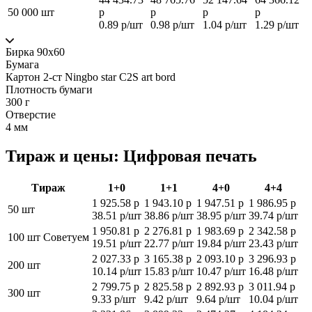
50 000 шт
р
р
р
р
0.89 р/шт
0.98 р/шт
1.04 р/шт
1.29 р/шт
Бирка 90х60
Бумага
Картон 2-ст Ningbo star C2S art bord
Плотность бумаги
300 г
Отверстие
4 мм
Тираж и цены: Цифровая печать
Тираж
1+0
1+1
4+0
4+4
1 925.58 р
1 943.10 р
1 947.51 р
1 986.95 р
50 шт
38.51 р/шт
38.86 р/шт
38.95 р/шт
39.74 р/шт
1 950.81 р
2 276.81 р
1 983.69 р
2 342.58 р
100 шт
Советуем
19.51 р/шт
22.77 р/шт
19.84 р/шт
23.43 р/шт
2 027.33 р
3 165.38 р
2 093.10 р
3 296.93 р
200 шт
10.14 р/шт
15.83 р/шт
10.47 р/шт
16.48 р/шт
2 799.75 р
2 825.58 р
2 892.93 р
3 011.94 р
300 шт
9.33 р/шт
9.42 р/шт
9.64 р/шт
10.04 р/шт