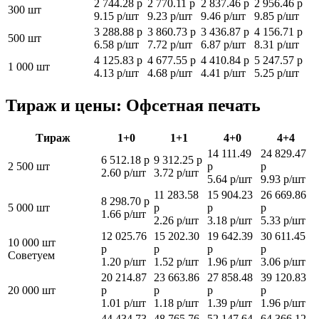
2 744.28 р
2 770.11 р
2 837.46 р
2 956.46 р
300 шт
9.15 р/шт
9.23 р/шт
9.46 р/шт
9.85 р/шт
3 288.88 р
3 860.73 р
3 436.87 р
4 156.71 р
500 шт
6.58 р/шт
7.72 р/шт
6.87 р/шт
8.31 р/шт
4 125.83 р
4 677.55 р
4 410.84 р
5 247.57 р
1 000 шт
4.13 р/шт
4.68 р/шт
4.41 р/шт
5.25 р/шт
Тираж и цены: Офсетная печать
Тираж
1+0
1+1
4+0
4+4
14 111.49
24 829.47
6 512.18 р
9 312.25 р
2 500 шт
р
р
2.60 р/шт
3.72 р/шт
5.64 р/шт
9.93 р/шт
11 283.58
15 904.23
26 669.86
8 298.70 р
5 000 шт
р
р
р
1.66 р/шт
2.26 р/шт
3.18 р/шт
5.33 р/шт
12 025.76
15 202.30
19 642.39
30 611.45
10 000 шт
р
р
р
р
Советуем
1.20 р/шт
1.52 р/шт
1.96 р/шт
3.06 р/шт
20 214.87
23 663.86
27 858.48
39 120.83
20 000 шт
р
р
р
р
1.01 р/шт
1.18 р/шт
1.39 р/шт
1.96 р/шт
44 434.73
48 765.76
52 147.64
64 366.12