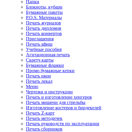
Папки
Блокноты, кубари
Бумажные пакеты
P.O.S. Материалы
Печать журналов
Печать дипломов
Печать конвертов
Приглашения
Печать афиш
Учебные пособия
Агитационная печать
Скретч карты
Бумажные флажки
Промо бумажные кепки
Печать икон
Печать лекал
Меню
Чертежи и инструкции
Печать и изготовление хенгеров
Печать мишени для стрельбы
Изготовление костеров и бирдекелей
Печать Z-карт
Печать методичек
Печать руководств по эксплуатации
Печать сборников