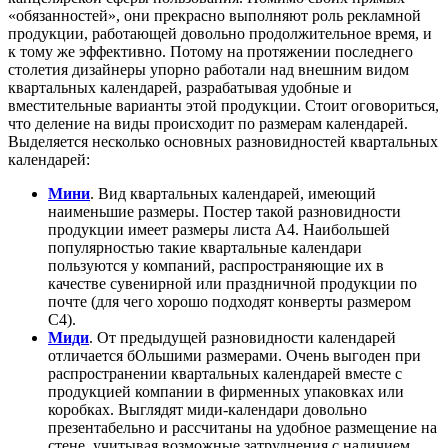
«обязанностей», они прекрасно выполняют роль рекламной
продукции, работающей довольно продолжительное время, и
к тому же эффективно. Потому на протяжении последнего
столетия дизайнеры упорно работали над внешним видом
квартальных календарей, разрабатывая удобные и
вместительные варианты этой продукции. Стоит оговориться,
что деление на виды происходит по размерам календарей.
Выделяется несколько основных разновидностей квартальных
календарей:
Мини
. Вид квартальных календарей, имеющий
наименьшие размеры. Постер такой разновидности
продукции имеет размеры листа А4. Наибольшей
популярностью такие квартальные календари
пользуются у компаний, распространяющие их в
качестве сувенирной или праздничной продукции по
почте (для чего хорошо подходят конверты размером
С4).
Миди
. От предыдущей разновидности календарей
отличается бОльшими размерами. Очень выгоден при
распространении квартальных календарей вместе с
продукцией компании в фирменных упаковках или
коробках. Выглядят миди-календари довольно
презентабельно и рассчитаны на удобное размещение на
стене, учитывая возможные затруднения с наличием