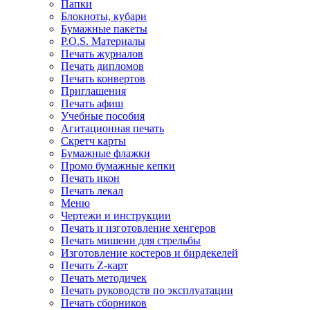
Папки
Блокноты, кубари
Бумажные пакеты
P.O.S. Материалы
Печать журналов
Печать дипломов
Печать конвертов
Приглашения
Печать афиш
Учебные пособия
Агитационная печать
Скретч карты
Бумажные флажки
Промо бумажные кепки
Печать икон
Печать лекал
Меню
Чертежи и инструкции
Печать и изготовление хенгеров
Печать мишени для стрельбы
Изготовление костеров и бирдекелей
Печать Z-карт
Печать методичек
Печать руководств по эксплуатации
Печать сборников