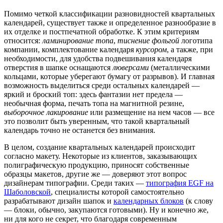
Помимо четкой классификации разновидностей квартальных
календарей, существует также и определенное разнообразие в
их отделке и постпечатной обработке. К этим критериям
относится:
ламинирование топа
,
тиснение фольгой
логотипа
компании, комплектование календаря
курсором
, а также, при
необходимости, для удобства подвешивания календаря
отверстия в шапке оснащаются
люверсами
(металлическими
кольцами, которые уберегают бумагу от разрывов). И главная
возможность выделиться среди остальных календарей —
яркий и броский топ: здесь фантазии нет предела —
необычная форма, печать топа на магнитной резине,
выборочное лакирование
или размещение на нем часов — все
это позволит быть уверенным, что такой квартальный
календарь точно не останется без внимания.
В целом, создание квартальных календарей происходит
согласно макету. Некоторые из клиентов, заказывающих
полиграфическую продукцию, приносят собственные
образцы макетов, другие же — доверяют этот вопрос
дизайнерам типографии. Среди таких —
типография EGF на
Шаболовской
, специалисты которой самостоятельно
разрабатывают дизайн шапок и
календарных блоков
(к слову
— блоки, обычно, закупаются готовыми). Ну и конечно же,
ни для кого не секрет, что благодаря современным