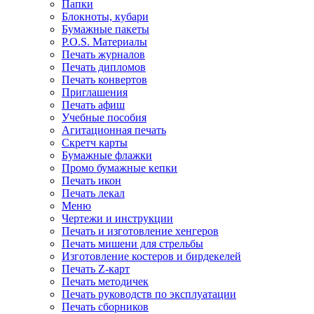
Папки
Блокноты, кубари
Бумажные пакеты
P.O.S. Материалы
Печать журналов
Печать дипломов
Печать конвертов
Приглашения
Печать афиш
Учебные пособия
Агитационная печать
Скретч карты
Бумажные флажки
Промо бумажные кепки
Печать икон
Печать лекал
Меню
Чертежи и инструкции
Печать и изготовление хенгеров
Печать мишени для стрельбы
Изготовление костеров и бирдекелей
Печать Z-карт
Печать методичек
Печать руководств по эксплуатации
Печать сборников