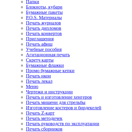
Папки
Блокноты, кубари
Бумажные пакеты
P.O.S. Материалы
Печать журналов
Печать дипломов
Печать конвертов
Приглашения
Печать афиш
Учебные пособия
Агитационная печать
Скретч карты
Бумажные флажки
Промо бумажные кепки
Печать икон
Печать лекал
Меню
Чертежи и инструкции
Печать и изготовление хенгеров
Печать мишени для стрельбы
Изготовление костеров и бирдекелей
Печать Z-карт
Печать методичек
Печать руководств по эксплуатации
Печать сборников