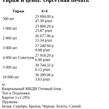
Тираж и цены: Офсетная печать
Тираж
4+4
23 694.00 р
500 шт
47.39 р/шт
23 866.29 р
1 000 шт
23.87 р/шт
26 677.96 р
2 000 шт
13.34 р/шт
27 240.94 р
3 000 шт
9.08 р/шт
27 918.29 р
4 000 шт
Советуем
6.99 р/шт
30 744.32 р
5 000 шт
6.15 р/шт
36 289.06 р
10 000 шт
3.63 р/шт
Квартальный МИДИ Готовый блок
Топ и Подложки
Картон 1-ст 295г
Пружина
Белая, Серебро, Бронза, Черная, Золото, Синий