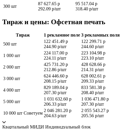
87 627.65 р
95 517.04 р
300 шт
292.09 р/шт
318.40 р/шт
Тираж и цены: Офсетная печать
Тираж
1 рекламное поле
3 рекламных поля
122 451.49 р
122 299.71 р
500 шт
244.90 р/шт
244.60 р/шт
224 117.00 р
223 104.98 р
1 000 шт
224.11 р/шт
223.10 р/шт
425 731.20 р
428 628.66 р
2 000 шт
212.86 р/шт
214.31 р/шт
624 446.60 р
628 002.61 р
3 000 шт
208.15 р/шт
209.33 р/шт
829 189.04 р
833 581.38 р
4 000 шт
207.30 р/шт
208.40 р/шт
1 031 632.60 р
1 036 471.80 р
5 000 шт
206.33 р/шт
207.30 р/шт
2 046 281.20 р
2 055 543.27 р
10 000 шт
Советуем
204.63 р/шт
205.56 р/шт
Квартальный МИДИ Индивидуальный блок