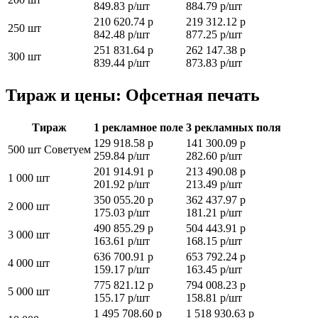
849.83 р/шт
884.79 р/шт
210 620.74 р
219 312.12 р
250 шт
842.48 р/шт
877.25 р/шт
251 831.64 р
262 147.38 р
300 шт
839.44 р/шт
873.83 р/шт
Тираж и цены: Офсетная печать
Тираж
1 рекламное поле
3 рекламных поля
129 918.58 р
141 300.09 р
500 шт
Советуем
259.84 р/шт
282.60 р/шт
201 914.91 р
213 490.08 р
1 000 шт
201.92 р/шт
213.49 р/шт
350 055.20 р
362 437.97 р
2 000 шт
175.03 р/шт
181.21 р/шт
490 855.29 р
504 443.91 р
3 000 шт
163.61 р/шт
168.15 р/шт
636 700.91 р
653 792.24 р
4 000 шт
159.17 р/шт
163.45 р/шт
775 821.12 р
794 008.23 р
5 000 шт
155.17 р/шт
158.81 р/шт
1 495 708.60 р
1 518 930.63 р