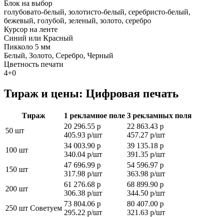
Блок на выбор
голубовато-белый, золотисто-белый, серебристо-белый,
бежевый, голубой, зеленый, золото, серебро
Курсор на ленте
Синий или Красный
Пикколо 5 мм
Белый, Золото, Серебро, Черный
Цветность печати
4+0
Тираж и цены: Цифровая печать
Тираж
1 рекламное поле
3 рекламных поля
20 296.55 р
22 863.43 р
50 шт
405.93 р/шт
457.27 р/шт
34 003.90 р
39 135.18 р
100 шт
340.04 р/шт
391.35 р/шт
47 696.99 р
54 596.97 р
150 шт
317.98 р/шт
363.98 р/шт
61 276.68 р
68 899.90 р
200 шт
306.38 р/шт
344.50 р/шт
73 804.06 р
80 407.00 р
250 шт
Советуем
295.22 р/шт
321.63 р/шт