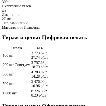
300г
Скргуление углов
Да
Ламинация
27 мк
Тип ламинации
Матовая или Глянцевая
Тираж и цены: Цифровая печать
Тираж
4+4
2 773.67 р
100 шт
27.74 р/шт
3 757.63 р
200 шт
Советуем
18.79 р/шт
4 283.07 р
300 шт
14.28 р/шт
5 476.00 р
500 шт
10.96 р/шт
8 226.86 р
1 000 шт
8.23 р/шт