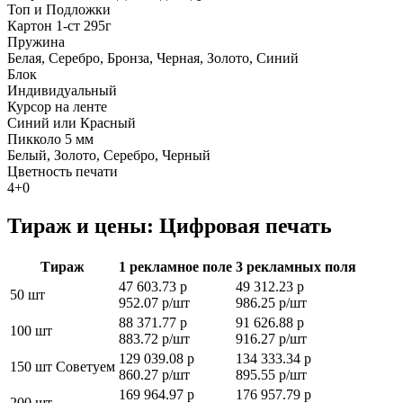
Топ и Подложки
Картон 1-ст 295г
Пружина
Белая, Серебро, Бронза, Черная, Золото, Синий
Блок
Индивидуальный
Курсор на ленте
Синий или Красный
Пикколо 5 мм
Белый, Золото, Серебро, Черный
Цветность печати
4+0
Тираж и цены: Цифровая печать
Тираж
1 рекламное поле
3 рекламных поля
47 603.73 р
49 312.23 р
50 шт
952.07 р/шт
986.25 р/шт
88 371.77 р
91 626.88 р
100 шт
883.72 р/шт
916.27 р/шт
129 039.08 р
134 333.34 р
150 шт
Советуем
860.27 р/шт
895.55 р/шт
169 964.97 р
176 957.79 р
200 шт