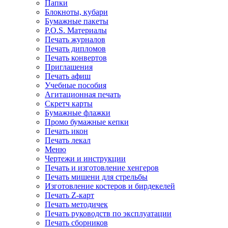
Папки
Блокноты, кубари
Бумажные пакеты
P.O.S. Материалы
Печать журналов
Печать дипломов
Печать конвертов
Приглашения
Печать афиш
Учебные пособия
Агитационная печать
Скретч карты
Бумажные флажки
Промо бумажные кепки
Печать икон
Печать лекал
Меню
Чертежи и инструкции
Печать и изготовление хенгеров
Печать мишени для стрельбы
Изготовление костеров и бирдекелей
Печать Z-карт
Печать методичек
Печать руководств по эксплуатации
Печать сборников