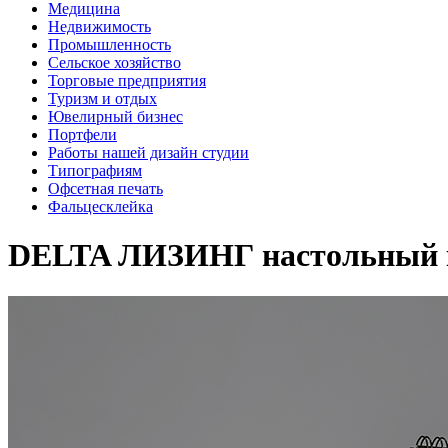
Медицина
Недвижимость
Промышленность
Сельское хозяйство
Торговые предприятия
Туризм и отдых
Ювелирный бизнес
Портфели
Работы нашей дизайн студии
Типографиям
Офсетная печать
Фальцесклейка
DELTA ЛИЗИНГ настольный 