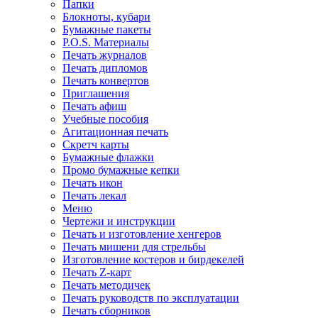
Папки
Блокноты, кубари
Бумажные пакеты
P.O.S. Материалы
Печать журналов
Печать дипломов
Печать конвертов
Приглашения
Печать афиш
Учебные пособия
Агитационная печать
Скретч карты
Бумажные флажки
Промо бумажные кепки
Печать икон
Печать лекал
Меню
Чертежи и инструкции
Печать и изготовление хенгеров
Печать мишени для стрельбы
Изготовление костеров и бирдекелей
Печать Z-карт
Печать методичек
Печать руководств по эксплуатации
Печать сборников