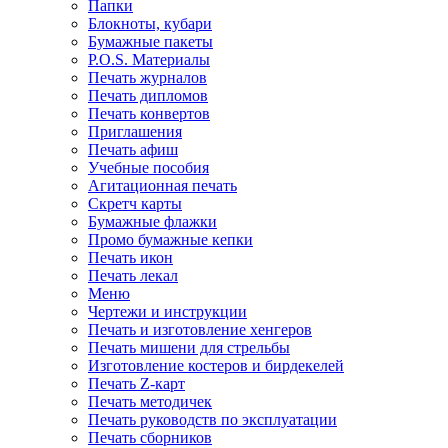
Папки
Блокноты, кубари
Бумажные пакеты
P.O.S. Материалы
Печать журналов
Печать дипломов
Печать конвертов
Приглашения
Печать афиш
Учебные пособия
Агитационная печать
Скретч карты
Бумажные флажки
Промо бумажные кепки
Печать икон
Печать лекал
Меню
Чертежи и инструкции
Печать и изготовление хенгеров
Печать мишени для стрельбы
Изготовление костеров и бирдекелей
Печать Z-карт
Печать методичек
Печать руководств по эксплуатации
Печать сборников