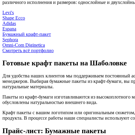
различного исполнения и размеров: однослойные и двухслойны
Levi's
Shape Ecco
Adidas
Espana
Бумажный крафт-пакет
Sephora
Omni-Com Diginetiсa
Смотреть всё портфолио
Готовые крафт пакеты на Шаболовке
Для удобства наших клиентов мы поддерживаем постоянный ас
менеджеров. Выбирая бумажные пакеты из крафт-бумаги, вы пр
натуральные материалы.
Пакеты из крафт-бумаги изготавливаются из высокоплотного м
обусловлены натуральностью внешнего вида.
Крафт пакеты с вашим логотипом или оригинальным сюжетом, 
продукта. В процессе работы наши специалисты используют со
Прайс-лист: Бумажные пакеты