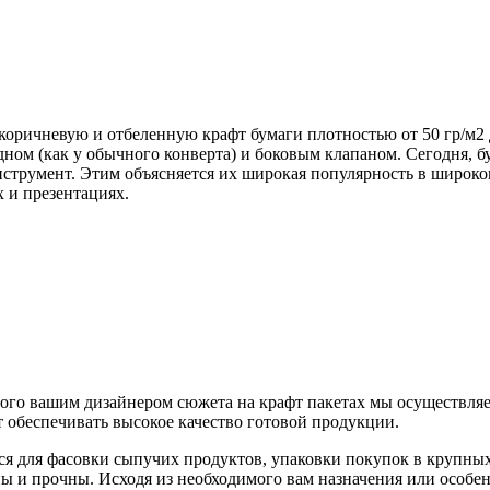
коричневую и отбеленную крафт бумаги плотностью от 50 гр/м2
дном (как у обычного конверта) и боковым клапаном. Сегодня, 
струмент. Этим объясняется их широкая популярность в широком
 и презентациях.
нного вашим дизайнером сюжета на крафт пакетах мы осуществл
 обеспечивать высокое качество готовой продукции.
я для фасовки сыпучих продуктов, упаковки покупок в крупных 
ы и прочны. Исходя из необходимого вам назначения или особе