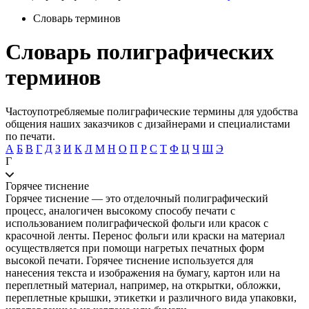
Словарь терминов
Словарь полиграфических
терминов
Частоупотребляемые полиграфические термины для удобства
общения наших заказчиков с дизайнерами и специалистами
по печати.
А
Б
В
Г
Д
З
И
К
Л
М
Н
О
П
Р
С
Т
Ф
Ц
Ч
Ш
Э
Г
Горячее тиснение
Горячее тиснение — это отделочный полиграфический
процесс, аналогичен высокому способу печати с
использованием полиграфической фольги или красок с
красочной ленты. Перенос фольги или краски на материал
осуществляется при помощи нагретых печатных форм
высокой печати. Горячее тиснение используется для
нанесения текста и изображения на бумагу, картон или на
переплетный материал, например, на открытки, обложки,
переплетные крышки, этикетки и различного вида упаковки,