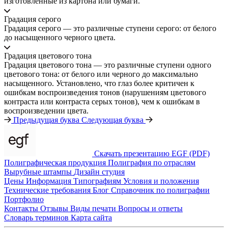
изготовленные из картона или бумаги.
Градация серого
Градация серого — это различные ступени серого: от белого
до насыщенного черного цвета.
Градация цветового тона
Градация цветового тона — это различные ступени одного
цветового тона: от белого или черного до максимально
насыщенного. Установлено, что глаз более критичен к
ошибкам воспроизведения тонов (нарушениям цветового
контраста или контраста серых тонов), чем к ошибкам в
воспроизведении цвета.
Предыдущая буква
Следующая буква
Скачать презентацию EGF (PDF)
Полиграфическая продукция
Полиграфия по отраслям
Вырубные штампы
Дизайн студия
Цены
Информация
Типографиям
Условия и положения
Технические требования
Блог
Справочник по полиграфии
Портфолио
Контакты
Отзывы
Виды печати
Вопросы и ответы
Словарь терминов
Карта сайта