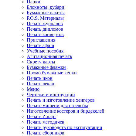
Папки
Блокноты, кубари
Бумажные пакеты
P.O.S. Материалы
Печать журналов
Печать дипломов
Печать конвертов
Приглашения
Печать афиш
Учебные пособия
Агитационная печать
Скретч карты
Бумажные флажки
Промо бумажные кепки
Печать икон
Печать лекал
Меню
Чертежи и инструкции
Печать и изготовление хенгеров
Печать мишени для стрельбы
Изготовление костеров и бирдекелей
Печать Z-карт
Печать методичек
Печать руководств по эксплуатации
Печать сборников