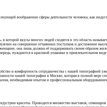
олнующей воображение сферы деятельности человека, как индуст
сть, в которой вкусы многих людей сходятся и это область назы
мужчин на совершение отчаянных поступков и достижение высок
 женщине, она лишь должна её поддерживать своим образом жизн
очередь, нуждаются в красивой упаковке и привлекательном вид
добство и комфортность сотрудничества с нашей типографией у
можности нашей типографии в Москве, которая в полной мере сп
алом, необходимым опытом и профессиональным оборудованием 
дустрии красоты. Проводится множество выставок, семинаров и