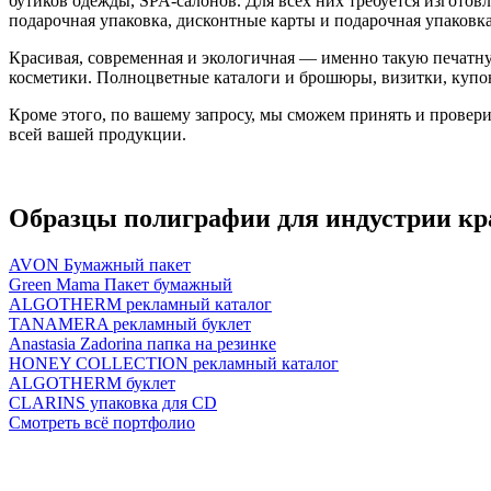
бутиков одежды, SPA-салонов. Для всех них требуется изготов
подарочная упаковка, дисконтные карты и подарочная упаковка
Красивая, современная и экологичная — именно такую печатн
косметики. Полноцветные каталоги и брошюры, визитки, купон
Кроме этого, по вашему запросу, мы сможем принять и проверит
всей вашей продукции.
Образцы полиграфии для индустрии к
AVON Бумажный пакет
Green Mama Пакет бумажный
ALGOTHERM рекламный каталог
TANAMERA рекламный буклет
Anastasia Zadorina папка на резинке
HONEY COLLECTION рекламный каталог
ALGOTHERM буклет
CLARINS упаковка для CD
Смотреть всё портфолио