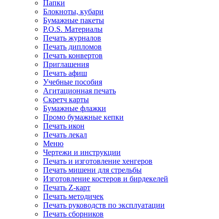
Папки
Блокноты, кубари
Бумажные пакеты
P.O.S. Материалы
Печать журналов
Печать дипломов
Печать конвертов
Приглашения
Печать афиш
Учебные пособия
Агитационная печать
Скретч карты
Бумажные флажки
Промо бумажные кепки
Печать икон
Печать лекал
Меню
Чертежи и инструкции
Печать и изготовление хенгеров
Печать мишени для стрельбы
Изготовление костеров и бирдекелей
Печать Z-карт
Печать методичек
Печать руководств по эксплуатации
Печать сборников