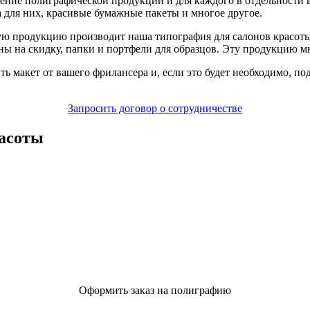
ление полиграфической продукции и для каждого в отдельности в
 для них, красивые бумажные пакеты и многое другое.
ую продукцию производит наша типография для салонов красот
ы на скидку, папки и портфели для образцов. Эту продукцию мы
ь макет от вашего фрилансера и, если это будет необходимо, по
Запросить договор о сотрудничестве
расоты
Оформить заказ на полиграфию