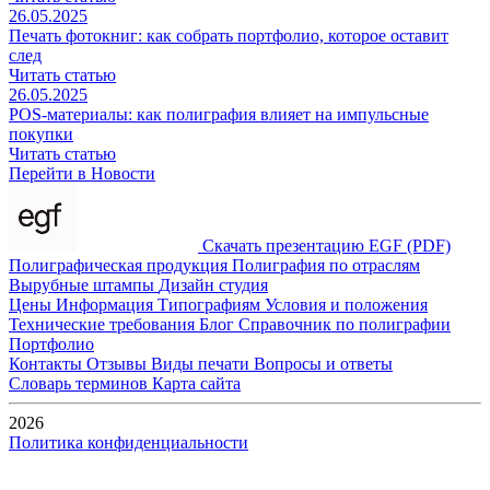
26.05.2025
Печать фотокниг: как собрать портфолио, которое оставит
след
Читать статью
26.05.2025
POS-материалы: как полиграфия влияет на импульсные
покупки
Читать статью
Перейти в Новости
Скачать презентацию EGF (PDF)
Полиграфическая продукция
Полиграфия по отраслям
Вырубные штампы
Дизайн студия
Цены
Информация
Типографиям
Условия и положения
Технические требования
Блог
Справочник по полиграфии
Портфолио
Контакты
Отзывы
Виды печати
Вопросы и ответы
Словарь терминов
Карта сайта
2026
Политика конфиденциальности