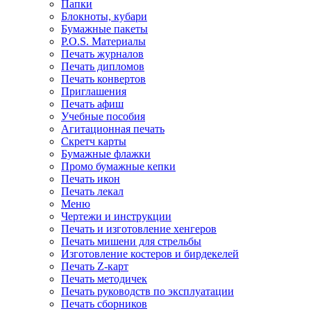
Папки
Блокноты, кубари
Бумажные пакеты
P.O.S. Материалы
Печать журналов
Печать дипломов
Печать конвертов
Приглашения
Печать афиш
Учебные пособия
Агитационная печать
Скретч карты
Бумажные флажки
Промо бумажные кепки
Печать икон
Печать лекал
Меню
Чертежи и инструкции
Печать и изготовление хенгеров
Печать мишени для стрельбы
Изготовление костеров и бирдекелей
Печать Z-карт
Печать методичек
Печать руководств по эксплуатации
Печать сборников