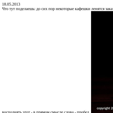
18.05.2013
Что тут поделаешь: до сих пор некоторые кафешки ленятся зак
восполнять этот - в прямом смысле слова - пробел.