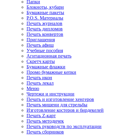
Папки
Блокноты, кубари
Бумажные пакеты
P.O.S. Материалы
Печать журналов
Печать дипломов
Печать конвертов
Приглашения
Печать афиш
Учебные пособия
Агитационная печать
Скретч карты
Бумажные флажки
Промо бумажные кепки
Печать икон
Печать лекал
Меню
Чертежи и инструкции
Печать и изготовление хенгеров
Печать мишени для стрельбы
Изготовление костеров и бирдекелей
Печать Z-карт
Печать методичек
Печать руководств по эксплуатации
Печать сборников