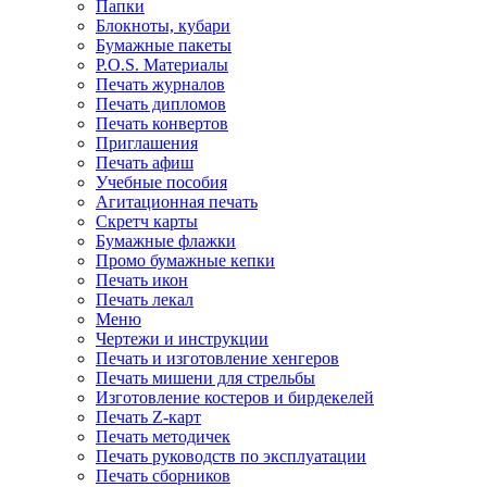
Папки
Блокноты, кубари
Бумажные пакеты
P.O.S. Материалы
Печать журналов
Печать дипломов
Печать конвертов
Приглашения
Печать афиш
Учебные пособия
Агитационная печать
Скретч карты
Бумажные флажки
Промо бумажные кепки
Печать икон
Печать лекал
Меню
Чертежи и инструкции
Печать и изготовление хенгеров
Печать мишени для стрельбы
Изготовление костеров и бирдекелей
Печать Z-карт
Печать методичек
Печать руководств по эксплуатации
Печать сборников