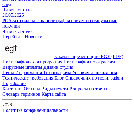
след
Читать статью
26.05.2025
POS-материалы: как полиграфия влияет на импульсные
покупки
Читать статью
Перейти в Новости
Скачать презентацию EGF (PDF)
Полиграфическая продукция
Полиграфия по отраслям
Вырубные штампы
Дизайн студия
Цены
Информация
Типографиям
Условия и положения
Технические требования
Блог
Справочник по полиграфии
Портфолио
Контакты
Отзывы
Виды печати
Вопросы и ответы
Словарь терминов
Карта сайта
2026
Политика конфиденциальности