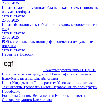
26.05.2025
Печать самокопирующихся бланков: как автоматизировать
документооборот
Читать статью
26.05.2025
Печать фотокниг: как собрать портфолио, которое оставит
след
Читать статью
26.05.2025
POS-материалы: как полиграфия влияет на импульсные
покупки
Читать статью
Перейти в Новости
Скачать презентацию EGF (PDF)
Полиграфическая продукция
Полиграфия по отраслям
Вырубные штампы
Дизайн студия
Цены
Информация
Типографиям
Условия и положения
Технические требования
Блог
Справочник по полиграфии
Портфолио
Контакты
Отзывы
Виды печати
Вопросы и ответы
Словарь терминов
Карта сайта