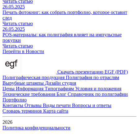
Читать статью
26.05.2025
Печать фотокниг: как собрать портфолио, которое оставит
след
Читать статью
26.05.2025
POS-материалы: как полиграфия влияет на импульсные
покупки
Читать статью
Перейти в Новости
Скачать презентацию EGF (PDF)
Полиграфическая продукция
Полиграфия по отраслям
Вырубные штампы
Дизайн студия
Цены
Информация
Типографиям
Условия и положения
Технические требования
Блог
Справочник по полиграфии
Портфолио
Контакты
Отзывы
Виды печати
Вопросы и ответы
Словарь терминов
Карта сайта
2026
Политика конфиденциальности