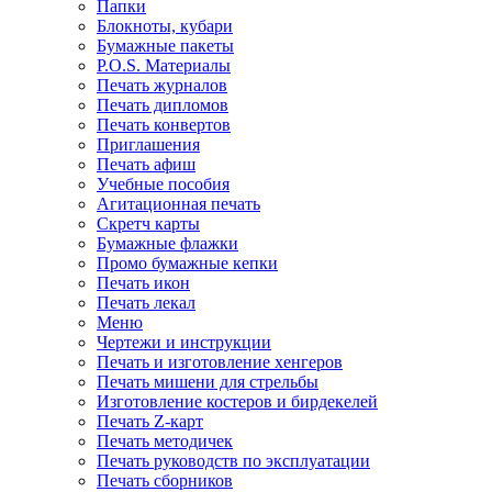
Папки
Блокноты, кубари
Бумажные пакеты
P.O.S. Материалы
Печать журналов
Печать дипломов
Печать конвертов
Приглашения
Печать афиш
Учебные пособия
Агитационная печать
Скретч карты
Бумажные флажки
Промо бумажные кепки
Печать икон
Печать лекал
Меню
Чертежи и инструкции
Печать и изготовление хенгеров
Печать мишени для стрельбы
Изготовление костеров и бирдекелей
Печать Z-карт
Печать методичек
Печать руководств по эксплуатации
Печать сборников