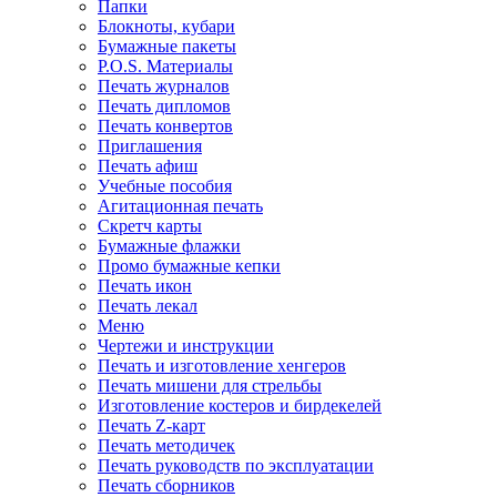
Папки
Блокноты, кубари
Бумажные пакеты
P.O.S. Материалы
Печать журналов
Печать дипломов
Печать конвертов
Приглашения
Печать афиш
Учебные пособия
Агитационная печать
Скретч карты
Бумажные флажки
Промо бумажные кепки
Печать икон
Печать лекал
Меню
Чертежи и инструкции
Печать и изготовление хенгеров
Печать мишени для стрельбы
Изготовление костеров и бирдекелей
Печать Z-карт
Печать методичек
Печать руководств по эксплуатации
Печать сборников