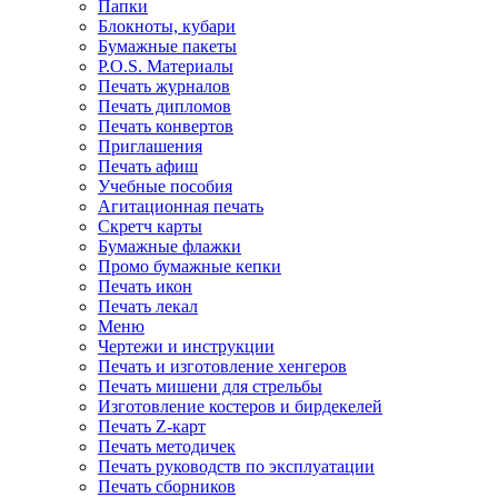
Папки
Блокноты, кубари
Бумажные пакеты
P.O.S. Материалы
Печать журналов
Печать дипломов
Печать конвертов
Приглашения
Печать афиш
Учебные пособия
Агитационная печать
Скретч карты
Бумажные флажки
Промо бумажные кепки
Печать икон
Печать лекал
Меню
Чертежи и инструкции
Печать и изготовление хенгеров
Печать мишени для стрельбы
Изготовление костеров и бирдекелей
Печать Z-карт
Печать методичек
Печать руководств по эксплуатации
Печать сборников