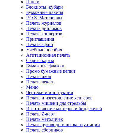
Папки
Блокноты, кубари
Бумажные пакеты
P.O.S. Материалы
Печать журналов
Печать дипломов
Печать конвертов
Приглашения
Печать афиш
Учебные пособия
Агитационная печать
Скретч карты
Бумажные флажки
Промо бумажные кепки
Печать икон
Печать лекал
Меню
Чертежи и инструкции
Печать и изготовление хенгеров
Печать мишени для стрельбы
Изготовление костеров и бирдекелей
Печать Z-карт
Печать методичек
Печать руководств по эксплуатации
Печать сборников