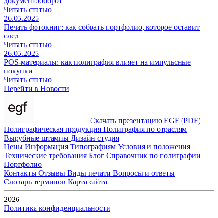
документооборот
Читать статью
26.05.2025
Печать фотокниг: как собрать портфолио, которое оставит
след
Читать статью
26.05.2025
POS-материалы: как полиграфия влияет на импульсные
покупки
Читать статью
Перейти в Новости
Скачать презентацию EGF (PDF)
Полиграфическая продукция
Полиграфия по отраслям
Вырубные штампы
Дизайн студия
Цены
Информация
Типографиям
Условия и положения
Технические требования
Блог
Справочник по полиграфии
Портфолио
Контакты
Отзывы
Виды печати
Вопросы и ответы
Словарь терминов
Карта сайта
2026
Политика конфиденциальности