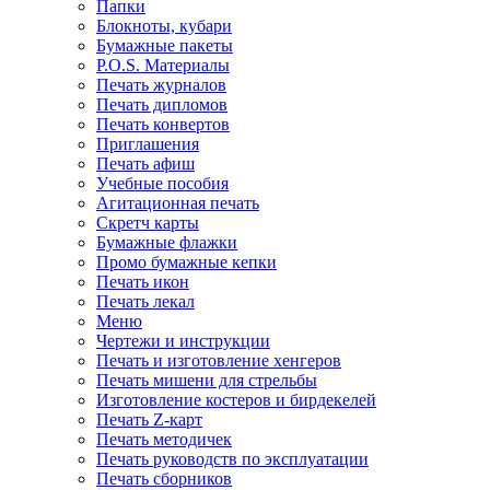
Папки
Блокноты, кубари
Бумажные пакеты
P.O.S. Материалы
Печать журналов
Печать дипломов
Печать конвертов
Приглашения
Печать афиш
Учебные пособия
Агитационная печать
Скретч карты
Бумажные флажки
Промо бумажные кепки
Печать икон
Печать лекал
Меню
Чертежи и инструкции
Печать и изготовление хенгеров
Печать мишени для стрельбы
Изготовление костеров и бирдекелей
Печать Z-карт
Печать методичек
Печать руководств по эксплуатации
Печать сборников