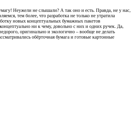
умагу! Неужели не слышали? А так оно и есть. Правда, не у нас,
ляемся, тем более, что разработка не только не утратила
зработку новых концептуальных бумажных пакетов
онцептуально ни к чему, довольно с них и одних ручек. Да,
недорого, оригинально и экологично – вообще не делать
ассматривались обёрточная бумага и готовые картонные