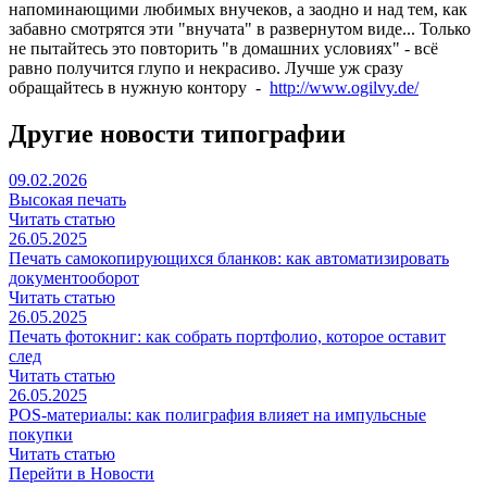
напоминающими любимых внучеков, а заодно и над тем, как
забавно смотрятся эти "внучата" в развернутом виде... Только
не пытайтесь это повторить "в домашних условиях" - всё
равно получится глупо и некрасиво. Лучше уж сразу
обращайтесь в нужную контору -
http://www.ogilvy.de/
Другие новости типографии
09.02.2026
Высокая печать
Читать статью
26.05.2025
Печать самокопирующихся бланков: как автоматизировать
документооборот
Читать статью
26.05.2025
Печать фотокниг: как собрать портфолио, которое оставит
след
Читать статью
26.05.2025
POS-материалы: как полиграфия влияет на импульсные
покупки
Читать статью
Перейти в Новости