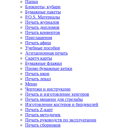
Папки
Блокноты, кубари
Бумажные пакеты
P.O.S. Материалы
Печать журналов
Печать дипломов
Печать конвертов
Приглашения
Печать афиш
Учебные пособия
Агитационная печать
Скретч карты
Бумажные флажки
Промо бумажные кепки
Печать икон
Печать лекал
Меню
Чертежи и инструкции
Печать и изготовление хенгеров
Печать мишени для стрельбы
Изготовление костеров и бирдекелей
Печать Z-карт
Печать методичек
Печать руководств по эксплуатации
Печать сборников