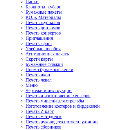
Папки
Блокноты, кубари
Бумажные пакеты
P.O.S. Материалы
Печать журналов
Печать дипломов
Печать конвертов
Приглашения
Печать афиш
Учебные пособия
Агитационная печать
Скретч карты
Бумажные флажки
Промо бумажные кепки
Печать икон
Печать лекал
Меню
Чертежи и инструкции
Печать и изготовление хенгеров
Печать мишени для стрельбы
Изготовление костеров и бирдекелей
Печать Z-карт
Печать методичек
Печать руководств по эксплуатации
Печать сборников