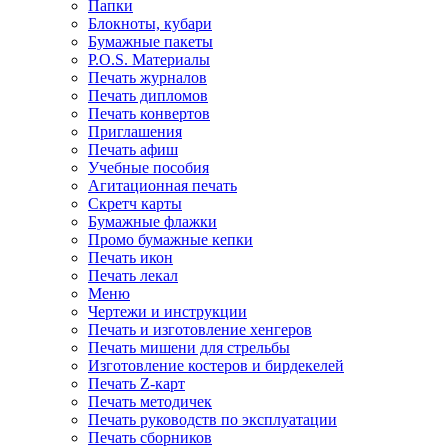
Папки
Блокноты, кубари
Бумажные пакеты
P.O.S. Материалы
Печать журналов
Печать дипломов
Печать конвертов
Приглашения
Печать афиш
Учебные пособия
Агитационная печать
Скретч карты
Бумажные флажки
Промо бумажные кепки
Печать икон
Печать лекал
Меню
Чертежи и инструкции
Печать и изготовление хенгеров
Печать мишени для стрельбы
Изготовление костеров и бирдекелей
Печать Z-карт
Печать методичек
Печать руководств по эксплуатации
Печать сборников