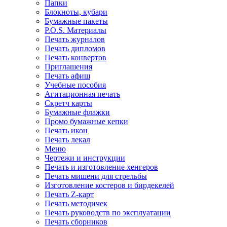
Папки
Блокноты, кубари
Бумажные пакеты
P.O.S. Материалы
Печать журналов
Печать дипломов
Печать конвертов
Приглашения
Печать афиш
Учебные пособия
Агитационная печать
Скретч карты
Бумажные флажки
Промо бумажные кепки
Печать икон
Печать лекал
Меню
Чертежи и инструкции
Печать и изготовление хенгеров
Печать мишени для стрельбы
Изготовление костеров и бирдекелей
Печать Z-карт
Печать методичек
Печать руководств по эксплуатации
Печать сборников