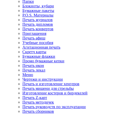
Папки
Блокноты, кубари
Бумажные пакеты
P.O.S. Материалы
Печать журналов
Печать дипломов
Печать конвертов
Приглашения
Печать афиш
Учебные пособия
Агитационная печать
Скретч карты
Бумажные флажки
Промо бумажные кепки
Печать икон
Печать лекал
Меню
Чертежи и инструкции
Печать и изготовление хенгеров
Печать мишени для стрельбы
Изготовление костеров и бирдекелей
Печать Z-карт
Печать методичек
Печать руководств по эксплуатации
Печать сборников