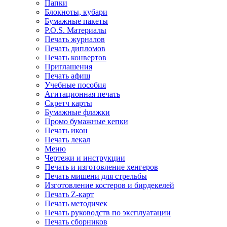
Папки
Блокноты, кубари
Бумажные пакеты
P.O.S. Материалы
Печать журналов
Печать дипломов
Печать конвертов
Приглашения
Печать афиш
Учебные пособия
Агитационная печать
Скретч карты
Бумажные флажки
Промо бумажные кепки
Печать икон
Печать лекал
Меню
Чертежи и инструкции
Печать и изготовление хенгеров
Печать мишени для стрельбы
Изготовление костеров и бирдекелей
Печать Z-карт
Печать методичек
Печать руководств по эксплуатации
Печать сборников