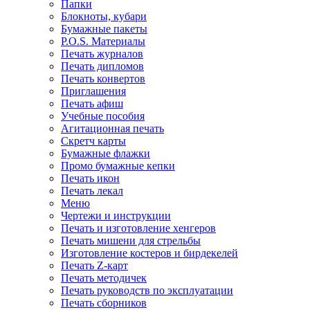
Папки
Блокноты, кубари
Бумажные пакеты
P.O.S. Материалы
Печать журналов
Печать дипломов
Печать конвертов
Приглашения
Печать афиш
Учебные пособия
Агитационная печать
Скретч карты
Бумажные флажки
Промо бумажные кепки
Печать икон
Печать лекал
Меню
Чертежи и инструкции
Печать и изготовление хенгеров
Печать мишени для стрельбы
Изготовление костеров и бирдекелей
Печать Z-карт
Печать методичек
Печать руководств по эксплуатации
Печать сборников