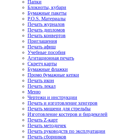
Папки
Блокноты, кубари
Бумажные пакеты
P.O.S. Материалы
Печать журналов
Печать дипломов
Печать конвертов
Приглашения
Печать афиш
Учебные пособия
Агитационная печать
Скретч карты
Бумажные флажки
Промо бумажные кепки
Печать икон
Печать лекал
Меню
Чертежи и инструкции
Печать и изготовление хенгеров
Печать мишени для стрельбы
Изготовление костеров и бирдекелей
Печать Z-карт
Печать методичек
Печать руководств по эксплуатации
Печать сборников