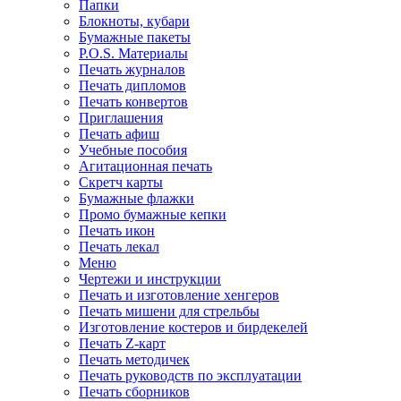
Папки
Блокноты, кубари
Бумажные пакеты
P.O.S. Материалы
Печать журналов
Печать дипломов
Печать конвертов
Приглашения
Печать афиш
Учебные пособия
Агитационная печать
Скретч карты
Бумажные флажки
Промо бумажные кепки
Печать икон
Печать лекал
Меню
Чертежи и инструкции
Печать и изготовление хенгеров
Печать мишени для стрельбы
Изготовление костеров и бирдекелей
Печать Z-карт
Печать методичек
Печать руководств по эксплуатации
Печать сборников