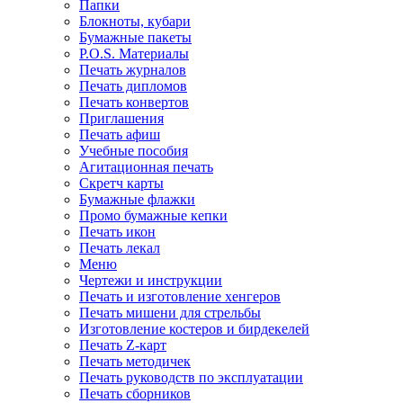
Папки
Блокноты, кубари
Бумажные пакеты
P.O.S. Материалы
Печать журналов
Печать дипломов
Печать конвертов
Приглашения
Печать афиш
Учебные пособия
Агитационная печать
Скретч карты
Бумажные флажки
Промо бумажные кепки
Печать икон
Печать лекал
Меню
Чертежи и инструкции
Печать и изготовление хенгеров
Печать мишени для стрельбы
Изготовление костеров и бирдекелей
Печать Z-карт
Печать методичек
Печать руководств по эксплуатации
Печать сборников