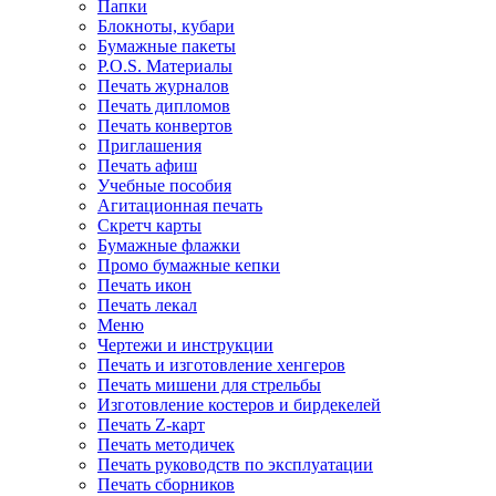
Папки
Блокноты, кубари
Бумажные пакеты
P.O.S. Материалы
Печать журналов
Печать дипломов
Печать конвертов
Приглашения
Печать афиш
Учебные пособия
Агитационная печать
Скретч карты
Бумажные флажки
Промо бумажные кепки
Печать икон
Печать лекал
Меню
Чертежи и инструкции
Печать и изготовление хенгеров
Печать мишени для стрельбы
Изготовление костеров и бирдекелей
Печать Z-карт
Печать методичек
Печать руководств по эксплуатации
Печать сборников