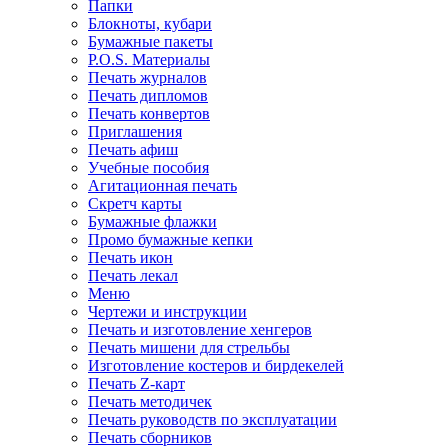
Папки
Блокноты, кубари
Бумажные пакеты
P.O.S. Материалы
Печать журналов
Печать дипломов
Печать конвертов
Приглашения
Печать афиш
Учебные пособия
Агитационная печать
Скретч карты
Бумажные флажки
Промо бумажные кепки
Печать икон
Печать лекал
Меню
Чертежи и инструкции
Печать и изготовление хенгеров
Печать мишени для стрельбы
Изготовление костеров и бирдекелей
Печать Z-карт
Печать методичек
Печать руководств по эксплуатации
Печать сборников