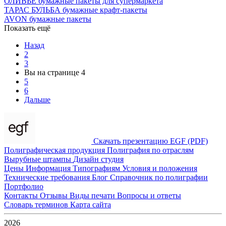
ОЛИВЬЕ бумажные пакеты для супермаркета
ТАРАС БУЛЬБА бумажные крафт-пакеты
AVON бумажные пакеты
Показать ещё
Назад
2
3
Вы на странице
4
5
6
Дальше
Скачать презентацию EGF (PDF)
Полиграфическая продукция
Полиграфия по отраслям
Вырубные штампы
Дизайн студия
Цены
Информация
Типографиям
Условия и положения
Технические требования
Блог
Справочник по полиграфии
Портфолио
Контакты
Отзывы
Виды печати
Вопросы и ответы
Словарь терминов
Карта сайта
2026