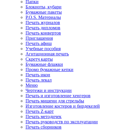
Папки
Блокноты, кубари
Бумажные пакеты
P.O.S. Материалы
Печать журналов
Печать дипломов
Печать конвертов
Приглашения
Печать афиш
Учебные пособия
Агитационная печать
Скретч карты
Бумажные флажки
Промо бумажные кепки
Печать икон
Печать лекал
Меню
Чертежи и инструкции
Печать и изготовление хенгеров
Печать мишени для стрельбы
Изготовление костеров и бирдекелей
Печать Z-карт
Печать методичек
Печать руководств по эксплуатации
Печать сборников