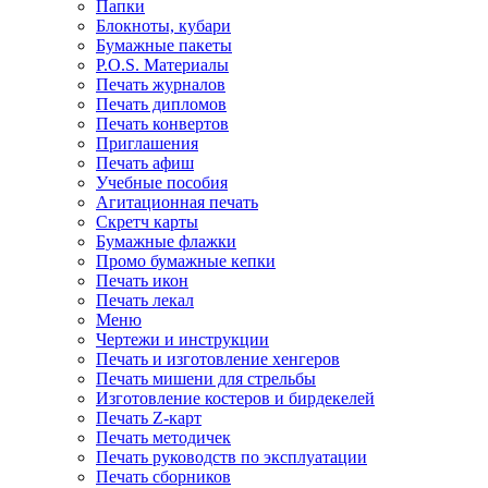
Папки
Блокноты, кубари
Бумажные пакеты
P.O.S. Материалы
Печать журналов
Печать дипломов
Печать конвертов
Приглашения
Печать афиш
Учебные пособия
Агитационная печать
Скретч карты
Бумажные флажки
Промо бумажные кепки
Печать икон
Печать лекал
Меню
Чертежи и инструкции
Печать и изготовление хенгеров
Печать мишени для стрельбы
Изготовление костеров и бирдекелей
Печать Z-карт
Печать методичек
Печать руководств по эксплуатации
Печать сборников