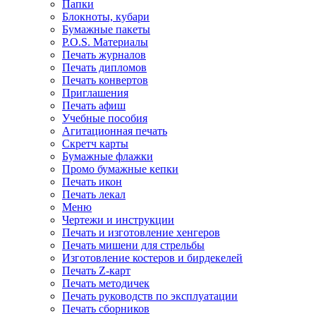
Папки
Блокноты, кубари
Бумажные пакеты
P.O.S. Материалы
Печать журналов
Печать дипломов
Печать конвертов
Приглашения
Печать афиш
Учебные пособия
Агитационная печать
Скретч карты
Бумажные флажки
Промо бумажные кепки
Печать икон
Печать лекал
Меню
Чертежи и инструкции
Печать и изготовление хенгеров
Печать мишени для стрельбы
Изготовление костеров и бирдекелей
Печать Z-карт
Печать методичек
Печать руководств по эксплуатации
Печать сборников