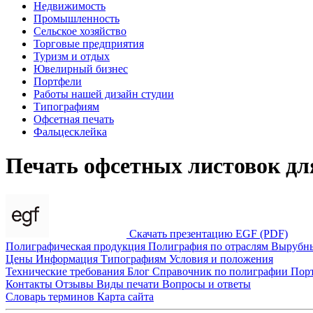
Недвижимость
Промышленность
Сельское хозяйство
Торговые предприятия
Туризм и отдых
Ювелирный бизнес
Портфели
Работы нашей дизайн студии
Типографиям
Офсетная печать
Фальцесклейка
Печать офсетных листовок дл
Скачать презентацию EGF (PDF)
Полиграфическая продукция
Полиграфия по отраслям
Вырубн
Цены
Информация
Типографиям
Условия и положения
Технические требования
Блог
Справочник по полиграфии
Пор
Контакты
Отзывы
Виды печати
Вопросы и ответы
Словарь терминов
Карта сайта