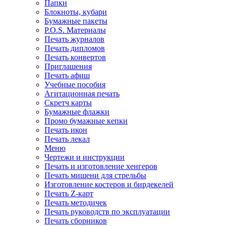
Папки
Блокноты, кубари
Бумажные пакеты
P.O.S. Материалы
Печать журналов
Печать дипломов
Печать конвертов
Приглашения
Печать афиш
Учебные пособия
Агитационная печать
Скретч карты
Бумажные флажки
Промо бумажные кепки
Печать икон
Печать лекал
Меню
Чертежи и инструкции
Печать и изготовление хенгеров
Печать мишени для стрельбы
Изготовление костеров и бирдекелей
Печать Z-карт
Печать методичек
Печать руководств по эксплуатации
Печать сборников