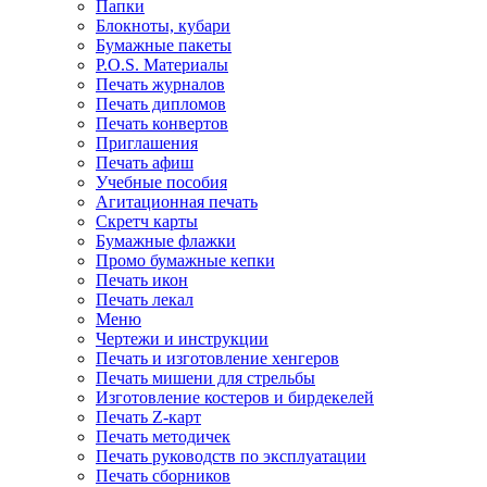
Папки
Блокноты, кубари
Бумажные пакеты
P.O.S. Материалы
Печать журналов
Печать дипломов
Печать конвертов
Приглашения
Печать афиш
Учебные пособия
Агитационная печать
Скретч карты
Бумажные флажки
Промо бумажные кепки
Печать икон
Печать лекал
Меню
Чертежи и инструкции
Печать и изготовление хенгеров
Печать мишени для стрельбы
Изготовление костеров и бирдекелей
Печать Z-карт
Печать методичек
Печать руководств по эксплуатации
Печать сборников