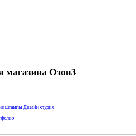
я магазина Озон3
ые штампы
Дизайн студия
тфолио