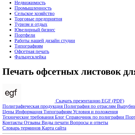
Недвижимость
Промышленность
Сельское хозяйство
Торговые предприятия
Туризм и отдых
Ювелирный бизнес
Портфели
Работы нашей дизайн студии
Типографиям
Офсетная печать
Фальцесклейка
Печать офсетных листовок дл
Скачать презентацию EGF (PDF)
Полиграфическая продукция
Полиграфия по отраслям
Вырубн
Цены
Информация
Типографиям
Условия и положения
Технические требования
Блог
Справочник по полиграфии
Пор
Контакты
Отзывы
Виды печати
Вопросы и ответы
Словарь терминов
Карта сайта