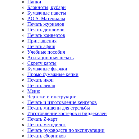
Папки
Блокноты, кубари
Бумажные пакеты
P.O.S. Материалы
Печать журналов
Печать дипломов
Печать конвертов
Приглашения
Печать афиш
Учебные пособия
Агитационная печать
Скретч карты
Бумажные флажки
Промо бумажные кепки
Печать икон
Печать лекал
Меню
Чертежи и инструкции
Печать и изготовление хенгеров
Печать мишени для стрельбы
Изготовление костеров и бирдекелей
Печать Z-карт
Печать методичек
Печать руководств по эксплуатации
Печать сборников