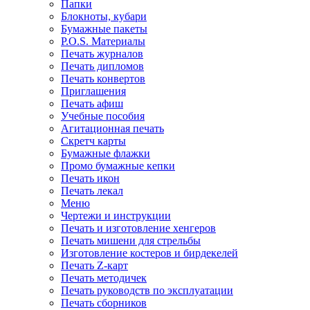
Папки
Блокноты, кубари
Бумажные пакеты
P.O.S. Материалы
Печать журналов
Печать дипломов
Печать конвертов
Приглашения
Печать афиш
Учебные пособия
Агитационная печать
Скретч карты
Бумажные флажки
Промо бумажные кепки
Печать икон
Печать лекал
Меню
Чертежи и инструкции
Печать и изготовление хенгеров
Печать мишени для стрельбы
Изготовление костеров и бирдекелей
Печать Z-карт
Печать методичек
Печать руководств по эксплуатации
Печать сборников