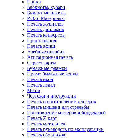
Папки
Блокноты, кубари
Бумажные пакеты
P.O.S. Материалы
Печать журналов
Печать дипломов
Печать конвертов
Приглашения
Печать афиш
Учебные пособия
Агитационная печать
Скретч карты
Бумажные флажки
Промо бумажные кепки
Печать икон
Печать лекал
Меню
Чертежи и инструкции
Печать и изготовление хенгеров
Печать мишени для стрельбы
Изготовление костеров и бирдекелей
Печать Z-карт
Печать методичек
Печать руководств по эксплуатации
Печать сборников