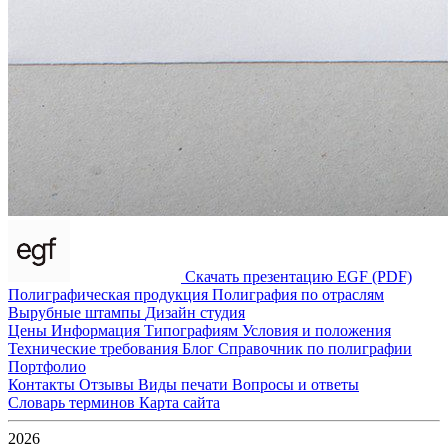
Скачать презентацию EGF (PDF)
Полиграфическая продукция
Полиграфия по отраслям
Вырубные штампы
Дизайн студия
Цены
Информация
Типографиям
Условия и положения
Технические требования
Блог
Справочник по полиграфии
Портфолио
Контакты
Отзывы
Виды печати
Вопросы и ответы
Словарь терминов
Карта сайта
2026