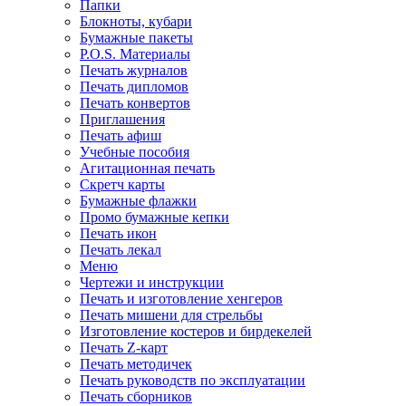
Папки
Блокноты, кубари
Бумажные пакеты
P.O.S. Материалы
Печать журналов
Печать дипломов
Печать конвертов
Приглашения
Печать афиш
Учебные пособия
Агитационная печать
Скретч карты
Бумажные флажки
Промо бумажные кепки
Печать икон
Печать лекал
Меню
Чертежи и инструкции
Печать и изготовление хенгеров
Печать мишени для стрельбы
Изготовление костеров и бирдекелей
Печать Z-карт
Печать методичек
Печать руководств по эксплуатации
Печать сборников