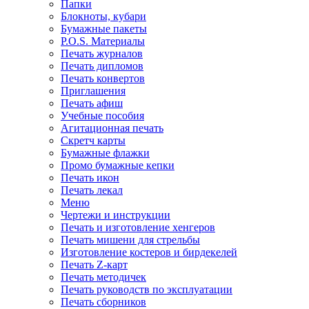
Папки
Блокноты, кубари
Бумажные пакеты
P.O.S. Материалы
Печать журналов
Печать дипломов
Печать конвертов
Приглашения
Печать афиш
Учебные пособия
Агитационная печать
Скретч карты
Бумажные флажки
Промо бумажные кепки
Печать икон
Печать лекал
Меню
Чертежи и инструкции
Печать и изготовление хенгеров
Печать мишени для стрельбы
Изготовление костеров и бирдекелей
Печать Z-карт
Печать методичек
Печать руководств по эксплуатации
Печать сборников