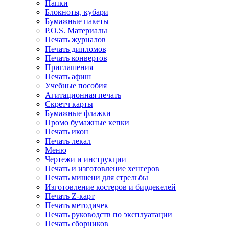
Папки
Блокноты, кубари
Бумажные пакеты
P.O.S. Материалы
Печать журналов
Печать дипломов
Печать конвертов
Приглашения
Печать афиш
Учебные пособия
Агитационная печать
Скретч карты
Бумажные флажки
Промо бумажные кепки
Печать икон
Печать лекал
Меню
Чертежи и инструкции
Печать и изготовление хенгеров
Печать мишени для стрельбы
Изготовление костеров и бирдекелей
Печать Z-карт
Печать методичек
Печать руководств по эксплуатации
Печать сборников