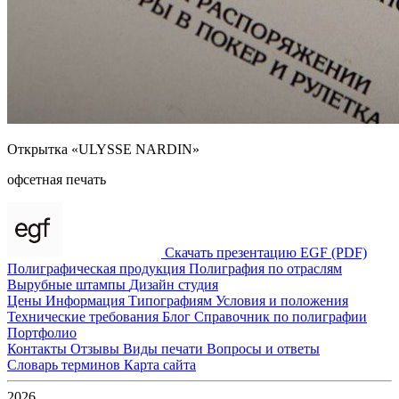
Открытка «ULYSSE NARDIN»
офсетная печать
Скачать презентацию EGF (PDF)
Полиграфическая продукция
Полиграфия по отраслям
Вырубные штампы
Дизайн студия
Цены
Информация
Типографиям
Условия и положения
Технические требования
Блог
Справочник по полиграфии
Портфолио
Контакты
Отзывы
Виды печати
Вопросы и ответы
Словарь терминов
Карта сайта
2026