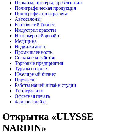
Плакаты, постеры, презентации
Полиграфическая продукция
Полиграфия по отраслям
Автосалоны
Банковский бизнес
Индустрия красоты
Интерьерный дизайн
Медицина
Недвижимость
Промышленность
Сельское хозяйство
Торговые предприятия
Туризм и отдых
Ювелирный бизнес
Портфели
Работы нашей дизайн студии
Типографиям
Офсетная печать
Фальцесклейка
Открытка «ULYSSE
NARDIN»