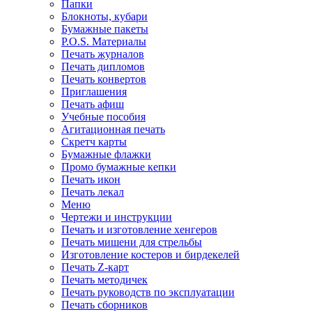
Папки
Блокноты, кубари
Бумажные пакеты
P.O.S. Материалы
Печать журналов
Печать дипломов
Печать конвертов
Приглашения
Печать афиш
Учебные пособия
Агитационная печать
Скретч карты
Бумажные флажки
Промо бумажные кепки
Печать икон
Печать лекал
Меню
Чертежи и инструкции
Печать и изготовление хенгеров
Печать мишени для стрельбы
Изготовление костеров и бирдекелей
Печать Z-карт
Печать методичек
Печать руководств по эксплуатации
Печать сборников