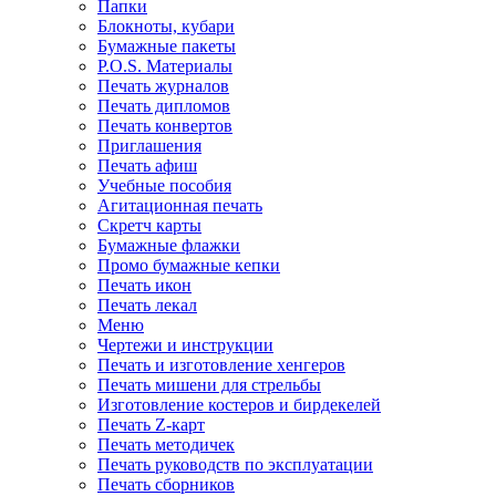
Папки
Блокноты, кубари
Бумажные пакеты
P.O.S. Материалы
Печать журналов
Печать дипломов
Печать конвертов
Приглашения
Печать афиш
Учебные пособия
Агитационная печать
Скретч карты
Бумажные флажки
Промо бумажные кепки
Печать икон
Печать лекал
Меню
Чертежи и инструкции
Печать и изготовление хенгеров
Печать мишени для стрельбы
Изготовление костеров и бирдекелей
Печать Z-карт
Печать методичек
Печать руководств по эксплуатации
Печать сборников