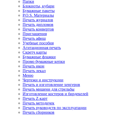
Папки
Блокноты, кубари
Бумажные пакеты
P.O.S. Материалы
Печать журналов
Печать дипломов
Печать конвертов
Приглашения
Печать афиш
Учебные пособия
Агитационная печать
Скретч карты
Бумажные флажки
Промо бумажные кепки
Печать икон
Печать лекал
Меню
Чертежи и инструкции
Печать и изготовление хенгеров
Печать мишени для стрельбы
Изготовление костеров и бирдекелей
Печать Z-карт
Печать методичек
Печать руководств по эксплуатации
Печать сборников